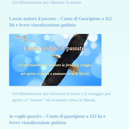
Un'affermazione per rilassare la mente
Lascio andare il passato – Canto di Guarigione a 432
Hz e breve visualizzazione guidata
Un'affermazione per ritrovare la forza e il coraggio per
aprirsi al “nuovo” ed avanzare verso la libertà,
Io voglio guarire – Canto di guarigione a 432 hz e
breve visualizzazione guidata