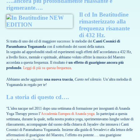
….ancora più profondamente rilassante e
rigenerante….
Il cd
In Beatitudine
rimasterizzato alla
frequenza risanante
di 432 Hz
.
Si tratta di uno dei cd di maggiore successo: le melodie dei
Canti Cosmici di
Paramhansa Yogananda
con il sottofondo dei suoni della natura.
In seguito ad approfonditi studi ed esperimenti sugli effetti dell’accordatura a 432 Hz,
a livello fisico, mentale e spirituale, abbiamo voluto offrire la musica del Maestro
accordata a questa frequenza. Il risultato è
un effetto di guarigione ancora più
profondo
.
Leggi di più su questa frequenza.
Abbiamo anche aggiunto
una nuova traccia
,
Canto nel silenzio
. Un’altra melodia di
Yogananda in regalo per te!
La storia di questo cd….
“L’idea nacque nel 2011 dopo una settimana di formazione per insegnanti di Ananda
Yoga Therapy presso l’
Accademia Europea di Ananda yoga
. Io partecipai a questa
settimana, durante la quale, nella nostra pratica yoga, sperimentavamo lunghe sedute di
rilassamento, accompagnate dal suono della chitarra di Jayadev che intonava i Canti
Cosmici di Paramahansa Yogananda. Insieme alla guida di Sevadevi e alla lettura delle
affermazioni di guarigione del Maestro, l’effetto era potente…. una guarigione