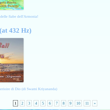
delle fiabe dell'Armonia!
(at 432 Hz)
nterioire di Dio (di Swami Kriyananda)
1
2
3
4
5
6
7
8
9
10
11
»