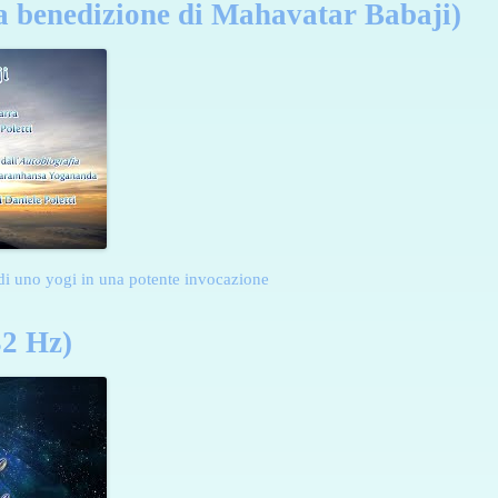
a benedizione di Mahavatar Babaji)
a di uno yogi in una potente invocazione
32 Hz)