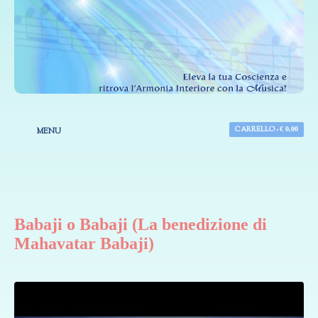
CARRELLO -
€
0,00
MENU
Babaji o Babaji (La benedizione di
Mahavatar Babaji)