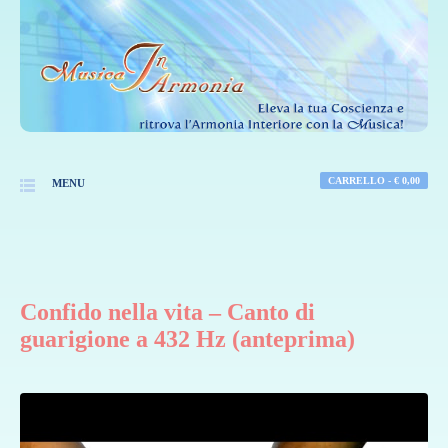
CARRELLO -
€
0,00
MENU
Confido nella vita – Canto di
guarigione a 432 Hz (anteprima)