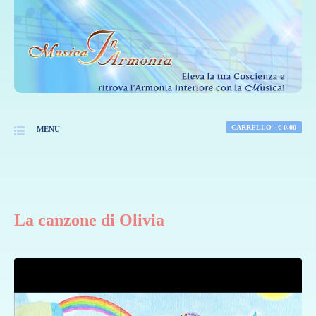
CARRELLO -
€
0,00
MENU
La canzone di Olivia