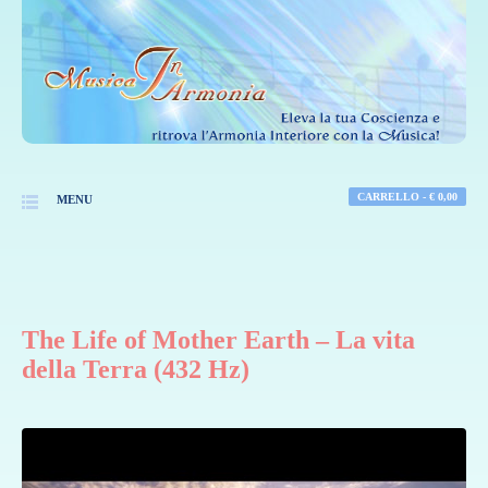
CARRELLO -
€
0,00
MENU
The Life of Mother Earth – La vita
della Terra (432 Hz)