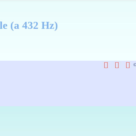
le (a 432 Hz)



©