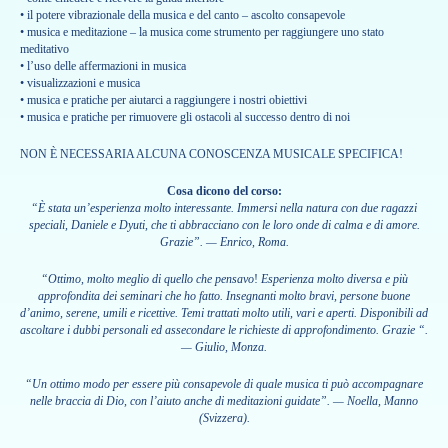
• il potere vibrazionale della musica e del canto – ascolto consapevole
• musica e meditazione – la musica come strumento per raggiungere uno stato
meditativo
• l’uso delle affermazioni in musica
• visualizzazioni e musica
• musica e pratiche per aiutarci a raggiungere i nostri obiettivi
• musica e pratiche per rimuovere gli ostacoli al successo dentro di noi
NON È NECESSARIA ALCUNA CONOSCENZA MUSICALE SPECIFICA!
Cosa dicono del corso:
“È stata un’esperienza molto interessante. Immersi nella natura con due ragazzi
speciali, Daniele e Dyuti, che ti abbracciano con le loro onde di calma e di amore.
Grazie”. — Enrico, Roma.
“Ottimo, molto meglio di quello che pensavo
!
Esperienza molto diversa e più
approfondita dei seminari che ho fatto. Insegnanti molto bravi, persone buone
d’animo, serene, umili e ricettive. Temi trattati molto utili, vari e aperti. Disponibili ad
ascoltare i dubbi personali ed assecondare le richieste di approfondimento. Grazie “.
— Giulio, Monza.
“Un ottimo modo per essere più consapevole di quale musica ti può accompagnare
nelle braccia di Dio, con l’aiuto anche di meditazioni guidate”. — Noella, Manno
(Svizzera).