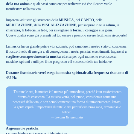
della tua anima
e quali passi compiere per realizzare ciò che il cuore vuole
manifestare nella tua vita.
Imparerai ad usare gli strumenti della
MUSICA
, del
CANTO
, della
MEDITAZIONE
, della
VISUALIZZAZIONE
, per scoprire in te la
calma
, la
chiarezza
, la
fiducia
, la
fede
, per risvegliare la
forza
, il
coraggio
e la
gioia
.
Queste qualità sono già presenti nel tuo essere e possono essere facilmente riscoperte!
La musica ha un grande potere vibrazionale: può cambiare il nostro stato di coscienza,
il nostro livello di energia e, di conseguenza, i nostri pensieri e sentimenti. Imparerai a
scegliere consapevolmente la musica adatta
per ogni momento e conoscerai
musiche ispiranti e utili per il tuo progresso e il successo delle tue iniziative.
Durante il seminario verrà eseguita musica spirituale alla frequenza risanante di
432 Hz.
“Di tutte le arti, la musica è il mezzo più immediato, perché è un trasferimento
diretto di coscienza. La musica verrà, nel tempo, considerata come una
necessità della vita, e non semplicemente una forma di intrattenimento. Infatti,
la gente capirà l’importanza di tutte le arti per un’esistenza sana, armoniosa e
felice”.
— Swami Kriyananda
Argomenti e pratiche:
• come chiedere e ricevere la guida interiore