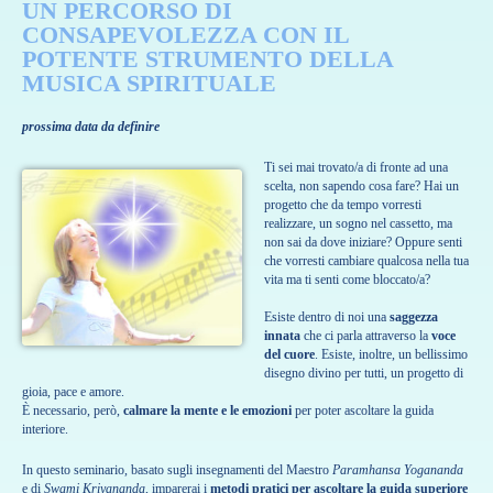
UN PERCORSO DI
CONSAPEVOLEZZA CON IL
POTENTE STRUMENTO DELLA
MUSICA SPIRITUALE
prossima data da definire
Ti sei mai trovato/a di fronte ad una
scelta, non sapendo cosa fare? Hai un
progetto che da tempo vorresti
realizzare, un sogno nel cassetto, ma
non sai da dove iniziare? Oppure senti
che vorresti cambiare qualcosa nella tua
vita ma ti senti come bloccato/a?
Esiste dentro di noi una
saggezza
innata
che ci parla attraverso la
voce
del cuore
. Esiste, inoltre, un bellissimo
disegno divino per tutti, un progetto di
gioia, pace e amore.
È necessario, però,
calmare la mente e le emozioni
per poter ascoltare la guida
interiore.
In questo seminario, basato sugli insegnamenti del Maestro
Paramhansa Yogananda
e di
Swami Kriyananda
, imparerai i
metodi pratici per ascoltare la guida superiore