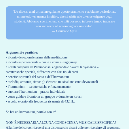
“Da diversi anni ormai insegniamo questo strumento e abbiamo perfezionato
un metodo veramente intuitivo, che si adatta alle diverse esigenze degli
studenti. Abbiamo sperimentato che tutti possono in breve tempo imparare
con sicurezza ad accompagnare un canto”.
— Daniele e Dyuti
Argomenti e pratiche:
• il canto devozionale prima della meditazione
• il canto supercosciente – cos’è e come si raggiunge
• i canti composti da Paramhansa Yogananda e Swami Kriyananda –
caratteristiche speciali, differenze con altri tipi di canti
• benefici spirituali del canto e dell’harmonium
• melodia, armonia, ritmo: gli elementi musicali nei canti devozionali
• l’harmonium – caratteristiche e funzionamento
• suonare l’harmonium – pratica individuale
• come guidare il canto in un gruppo o durante un kirtan
• ascolto e canto alla frequenza risanante di 432 Hz.
Se hai un harmonium, portalo con te!
NON È NECESSARIA ALCUNA CONOSCENZA MUSICALE SPECIFICA!
Alla fine del corso, riceverai una dispensa che ti sarà utile per ricordare gli argomenti