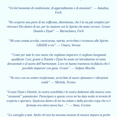
“Un bel momento di condivisione, di apprendimento e di emozioni”. — Annalisa,
Forlì.
“Ho scoperto una parte di me soffocata, dimenticata, che è la via più semplice per
ritrovare Dio dentro di me, per la riunione con lo Spirito che tanto cercavo. Grazie
Daniele e Dyuti”. — Mariachiara, Forlì
“Mi sono sentita accolta, rassicurata, nutrita, arricchita e riconessa allo Spirito.
GRAZIE a voi”. — Chiara, Verona
“Come per tutte le cose nuove che vogliamo imparare ci vogliono insegnanti
qualificati. Così, grazie a Daniele e Dyuti ho avuto un’introduzione al canto
devozionale e al suono dell’harmonium. Loro mi hanno trasmesso la fiducia che è
possibile imparare con gioia. Grazie”. — Stefano Morello
“Ne esco con un sentire trasformato, arricchito di nuove sfumature e vibrazioni
sottili”. — Michela, Treviso
“Grazie Dyuti e Daniele, la vostra sensibilità e la vostra dedizione alla musica sono
“strumenti” potentissimi. Partecipare a questo corso mi ha dato molto in termini di
scoperta e apertura. Qualcosa dentro di me ha ceduto e dalla piccola crepa che si è
formata ora entra nuova luce…”. — Anna, Gorizia
“Lo consiglio a tutti. Anche chi non ha nessuna nozione di musica impara in poche