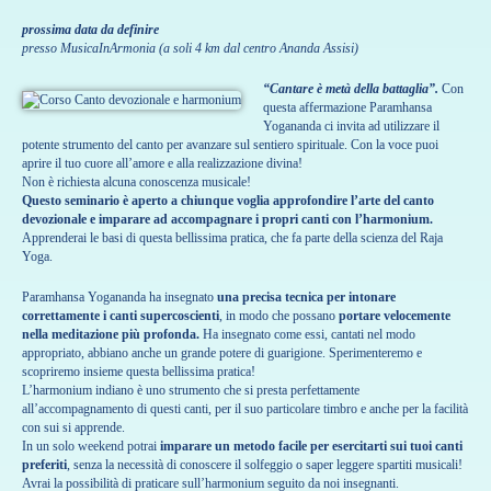
prossima data da definire
presso MusicaInArmonia (a soli 4 km dal centro Ananda Assisi)
“Cantare è metà della battaglia”.
Con
questa affermazione Paramhansa
Yogananda ci invita ad utilizzare il
potente strumento del canto per avanzare sul sentiero spirituale. Con la voce puoi
aprire il tuo cuore all’amore e alla realizzazione divina!
Non è richiesta alcuna conoscenza musicale!
Questo seminario è aperto a chiunque voglia approfondire l’arte del canto
devozionale e imparare ad accompagnare i propri canti con l’harmonium.
Apprenderai le basi di questa bellissima pratica, che fa parte della scienza del Raja
Yoga.
Paramhansa Yogananda ha insegnato
una precisa tecnica per intonare
correttamente i canti supercoscienti
, in modo che possano
portare velocemente
nella meditazione più profonda.
Ha insegnato come essi, cantati nel modo
appropriato, abbiano anche un grande potere di guarigione. Sperimenteremo e
scopriremo insieme questa bellissima pratica!
L’harmonium indiano è uno strumento che si presta perfettamente
all’accompagnamento di questi canti, per il suo particolare timbro e anche per la facilità
con sui si apprende.
In un solo weekend potrai
imparare un metodo facile per esercitarti sui tuoi canti
preferiti
, senza la necessità di conoscere il solfeggio o saper leggere spartiti musicali!
Avrai la possibilità di praticare sull’harmonium seguito da noi insegnanti.