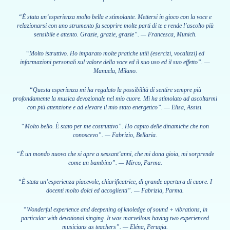
“È stata un’esperienza molto bella e stimolante. Mettersi in gioco con la voce e
relazionarsi con uno strumento fa scoprire molte parti di te e rende l’ascolto più
sensibile e attento. Grazie, grazie, grazie”. — Francesca, Munich.
“Molto istruttivo. Ho imparato molte pratiche utili (esercizi, vocalizzi) ed
informazioni personali sul valore della voce ed il suo uso ed il suo effetto”. —
Manuela, Milano.
“Questa esperienza mi ha regalato la possibilità di sentire sempre più
profondamente la musica devozionale nel mio cuore. Mi ha stimolato ad ascoltarmi
con più attenzione e ad elevare il mio stato energetico”. — Elisa, Assisi.
“Molto bello. È stato per me costruttivo”. Ho capito delle dinamiche che non
conoscevo”. — Fabrizio, Bellaria.
“È un mondo nuovo che si apre a sessant’anni, che mi dona gioia, mi sorprende
come un bambino”. — Mirco, Parma.
“È stata un’esperienza piacevole, chiarificatrice, di grande apertura di cuore. I
docenti molto dolci ed accoglienti”. — Fabrizia, Parma.
“Wonderful experience and deepening of knoledge of sound + vibrations, in
particular with devotional singing. It was marvellous having two experienced
musicians as teachers”. — Eléna, Perugia.