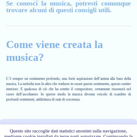
Se conosci la musica, potresti comunque
trovare alcuni di questi consigli utili.
Come viene creata la
musica?
C’è sempre un sentimento profondo, una forte aspirazione dell’anima alla base della
musica. La melodia non fa altro che tradurre in suoni questo sentimento, questo sentire
interiore. E qualcosa di ciò che ha sentito il compositore, certamente risuonerà nel
cuore dell’ascoltatore. In questo modo la musica diventa veicolo di scambio di
profondi sentimenti, addirittura di stati di coscienza.
Questo sito raccoglie dati statistici anonimi sulla navigazione,



© 2015 |
CONTATTACI
|
SITI AMICI
mediante cookie installati da terze parti autorizzate. Continuando la