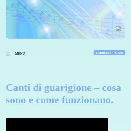
CARRELLO -
€
0,00
MENU
Canti di guarigione – cosa
sono e come funzionano.