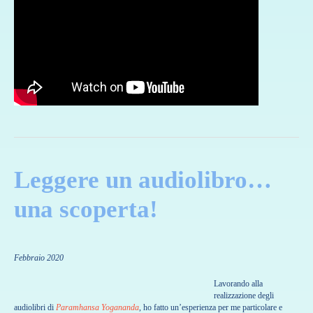
Leggere un audiolibro…
una scoperta!
Febbraio 2020
Lavorando alla
realizzazione degli
audiolibri di
Paramhansa Yogananda
, ho fatto un’esperienza per me particolare e