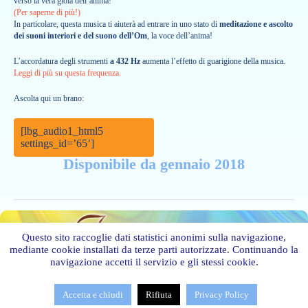
verso la vera gioia dell’anima!
(Per saperne di più!)
In particolare, questa musica ti aiuterà ad entrare in uno stato di
meditazione e ascolto
dei suoni interiori e del suono dell’Om
, la voce dell’anima!
L’accordatura degli strumenti
a 432 Hz
aumenta l’effetto di guarigione della musica.
Leggi di più su questa frequenza.
Ascolta qui un brano:
[lbg_audio1_html5
settings_id=’65’]
Disponibile da gennaio 2018
Questo sito raccoglie dati statistici anonimi sulla navigazione,
mediante cookie installati da terze parti autorizzate. Continuando la
navigazione accetti il servizio e gli stessi cookie.



© 2015 |
CONTATTACI
|
SITI AMICI
Accetta e chiudi
Rifiuta
Privacy Policy