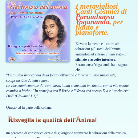
I meravigliosi
Canti Cosmici di
Paramhansa
Yogananda
, per
flauto e
pianoforte.
Elevano la mente e il cuore alle
vibrazioni più sottili dell’anima,
aiutandoti ad entrare in uno stato di
silenzio e ascolto interiore
.
Paramhansa Yogananda ha insegnato
che:
“
La musica impregnata della forza dell’anima è la vera musica universale,
comprensibile da tutti i cuori.
Le vibrazioni emanate dai canti devozionali ci mettono in contatto con la vibrazione
cosmica o Verbo: “In principio era il Verbo e il Verbo era presso Dio e il verbo era
Dio” (Giovanni 1,1)
”.
Questo cd fa parte della collana
un percorso di consapevolezza e di guarigione attraverso le vibrazioni della musica,