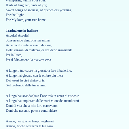
Whispering within your soul:
Hints of laughter, hints of joy;
Sweet songs of sadness, of quenchless yearning
For the Light,
For My love, your true home.
Traduzione in italiano
Ascolta! Ascolta!
Sussurrando dentro la tua anima:
Accenni di risate, accenni di gioia;
Dolci canzoni di tristezza, di desiderio insaziabile
Per la Luce,
Per il Mio amore, la tua vera casa.
A lungo il tuo cuore ha giocato a fare il ballerino.
A lungo hai giocato con le ombre più mere
Dei tesori lasciati dietro di te,
Nel profondo della tua anima.
A lungo hai scandagliato l’oscurità in cerca di risposte.
A lungo hai implorato dalle mani vuote dei mendicanti
Doni di vita che anche loro cercavano:
Doni che nessuno poteva condividere.
Amico, per quanto tempo vagherai?
Amico, finché cercherai la tua casa