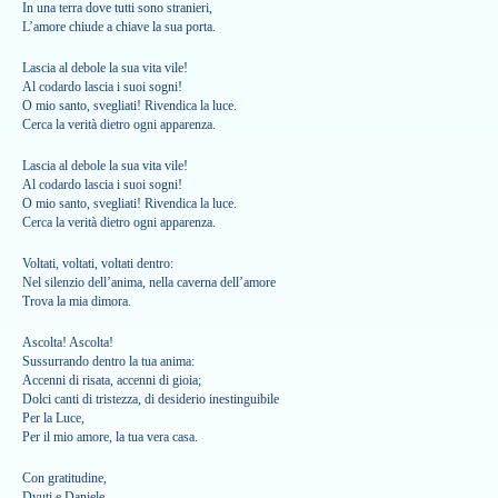
In una terra dove tutti sono stranieri,
L’amore chiude a chiave la sua porta.
Lascia al debole la sua vita vile!
Al codardo lascia i suoi sogni!
O mio santo, svegliati! Rivendica la luce.
Cerca la verità dietro ogni apparenza.
Lascia al debole la sua vita vile!
Al codardo lascia i suoi sogni!
O mio santo, svegliati! Rivendica la luce.
Cerca la verità dietro ogni apparenza.
Voltati, voltati, voltati dentro:
Nel silenzio dell’anima, nella caverna dell’amore
Trova la mia dimora.
Ascolta! Ascolta!
Sussurrando dentro la tua anima:
Accenni di risata, accenni di gioia;
Dolci canti di tristezza, di desiderio inestinguibile
Per la Luce,
Per il mio amore, la tua vera casa.
Con gratitudine,
Dyuti e Daniele