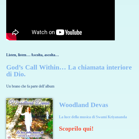
Listen, listen… Ascolta, ascolta…
God’s Call Within… La chiamata interiore
di Dio.
Un brano che fa parte dell’album
Woodland Devas
La luce della musica di Swami Kriyananda
Scoprilo qui!