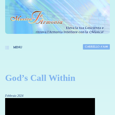
CARRELLO -
€
0,00
MENU
God’s Call Within
Febbraio 2024