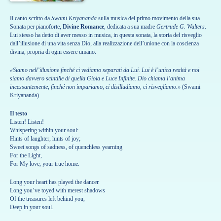
Il canto scritto da
Swami Kriyananda
sulla musica del primo movimento della sua
Sonata per pianoforte,
Divine Romance
, dedicata a sua madre
Gertrude G. Walters
.
Lui stesso ha detto di aver messo in musica, in questa sonata, la storia del risveglio
dall’illusione di una vita senza Dio, alla realizzazione dell’unione con la coscienza
divina, propria di ogni essere umano.
«Siamo nell’illusione finché ci vediamo separati da Lui. Lui è l’unica realtà e noi
siamo davvero scintille di quella Gioia e Luce Infinite. Dio chiama l’anima
incessantemente, finché non impariamo, ci disilludiamo, ci risvegliamo.»
(Swami
Kriyananda)
Il testo
Listen! Listen!
Whispering within your soul:
Hints of laughter, hints of joy;
Sweet songs of sadness, of quenchless yearning
For the Light,
For My love, your true home.
Long your heart has played the dancer.
Long you’ve toyed with merest shadows
Of the treasures left behind you,
Deep in your soul.